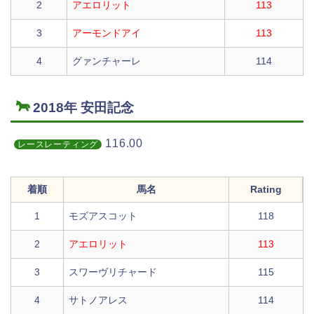
2
アエロリット
113
3
アーモンドアイ
113
4
グァンチャーレ
114
2018年 安田記念
116.00
レースレーティング
着順
馬名
Rating
1
モズアスコット
118
2
アエロリット
113
3
スワーヴリチャード
115
4
サトノアレス
114