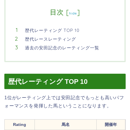
目次
[
]
hide
歴代レーティング TOP 10
歴代レースレーティング
過去の安田記念のレーティング一覧
歴代レーティング TOP 10
1位がレーティング上では安田記念でもっとも高いパフ
ォーマンスを発揮した馬ということになります。
Rating
馬名
開催年