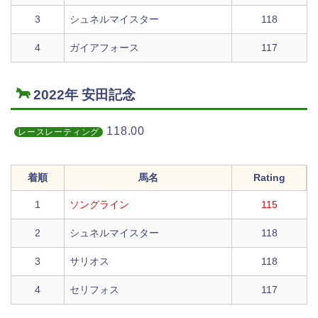
3
シュネルマイスター
118
4
ガイアフォース
117
2022年 安田記念
118.00
レースレーティング
着順
馬名
Rating
1
ソングライン
115
2
シュネルマイスター
118
3
サリオス
118
4
セリフォス
117