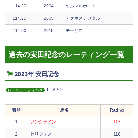
114.50
2004
ツルマルボーイ
114.25
2003
アグネスデジタル
114.00
2015
モーリス
過去の安田記念のレーティング一覧
2023年 安田記念
118.50
レースレーティング
着順
馬名
Rating
1
ソングライン
117
2
セリフォス
118