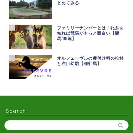
とめてみる
9
ファミリーナンバーとは / 牝系を
知れば競馬がもっと面白い【競
馬/血統】
10
オルフェーヴルの種付け料の推移
と注目幼駒【種牡馬】
Search