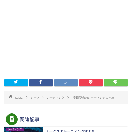
HOME
レース
レーティング
安田記念のレーティングまとめ
関連記事
レーティング
オークスのレーティングまとめ