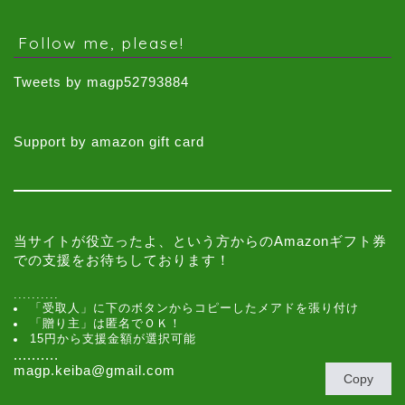
Follow me, please!
Tweets by magp52793884
Support by amazon gift card
当サイトが役立ったよ、という方からのAmazonギフト券
での支援をお待ちしております！
..........
「受取人」に下のボタンからコピーしたメアドを張り付け
「贈り主」は匿名でＯＫ！
15円から支援金額が選択可能
..........
magp.keiba@gmail.com
Copy