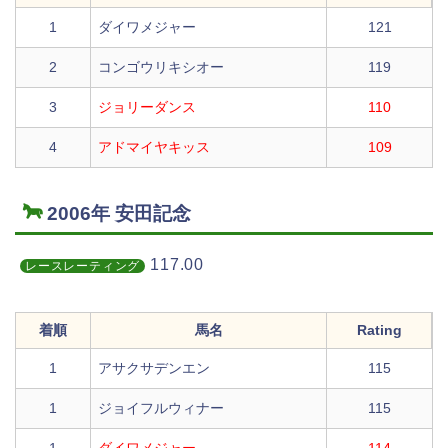
1
ダイワメジャー
121
2
コンゴウリキシオー
119
3
ジョリーダンス
110
4
アドマイヤキッス
109
2006年 安田記念
117.00
レースレーティング
着順
馬名
Rating
1
アサクサデンエン
115
1
ジョイフルウィナー
115