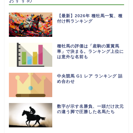
【最新】2026年 種牡馬一覧、種
付け料ランキング
種牡馬の評価は「産駒の重賞馬
率」で決まる。ランキング上位に
は意外な名前も
中央競馬 G1 レア ランキング 詰
め合わせ
数字が示す名勝負、一頭だけ次元
の違う脚で圧勝した名馬たち