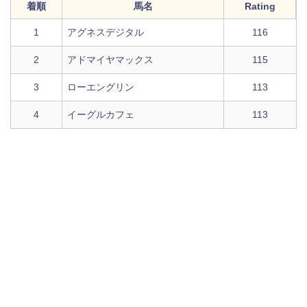
着順
馬名
Rating
1
アグネスデジタル
116
2
アドマイヤマックス
115
3
ローエングリン
113
4
イーグルカフェ
113