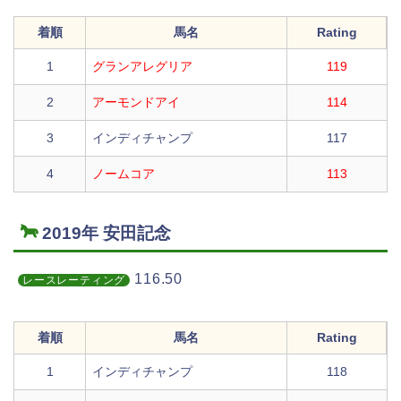
着順
馬名
Rating
1
グランアレグリア
119
2
アーモンドアイ
114
3
インディチャンプ
117
4
ノームコア
113
2019年 安田記念
116.50
レースレーティング
着順
馬名
Rating
1
インディチャンプ
118