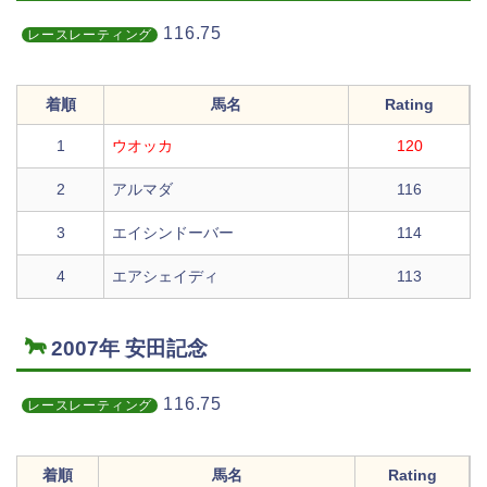
116.75
レースレーティング
着順
馬名
Rating
1
ウオッカ
120
2
アルマダ
116
3
エイシンドーバー
114
4
エアシェイディ
113
2007年 安田記念
116.75
レースレーティング
着順
馬名
Rating