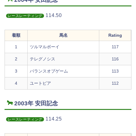
114.50
レースレーティング
着順
馬名
Rating
1
ツルマルボーイ
117
2
テレグノシス
116
3
バランスオブゲーム
113
4
ユートピア
112
2003年 安田記念
114.25
レースレーティング