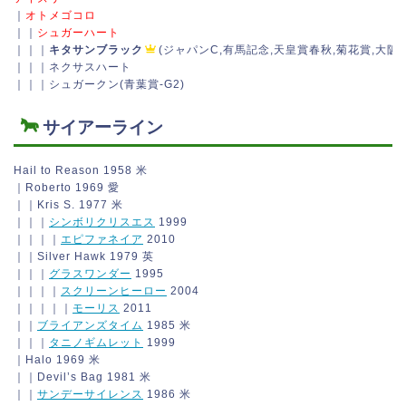
｜
オトメゴコロ
｜｜
シュガーハート
｜｜｜
キタサンブラック
(ジャパンC,有馬記念,天皇賞春秋,菊花賞,大阪杯
｜｜｜ネクサスハート
｜｜｜シュガークン(青葉賞-G2)
サイアーライン
Hail to Reason 1958 米
｜Roberto 1969 愛
｜｜Kris S. 1977 米
｜｜｜
シンボリクリスエス
1999
｜｜｜｜
エピファネイア
2010
｜｜Silver Hawk 1979 英
｜｜｜
グラスワンダー
1995
｜｜｜｜
スクリーンヒーロー
2004
｜｜｜｜｜
モーリス
2011
｜｜
ブライアンズタイム
1985 米
｜｜｜
タニノギムレット
1999
｜Halo 1969 米
｜｜Devil’s Bag 1981 米
｜｜
サンデーサイレンス
1986 米