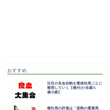
おすすめ
注目の良血幼駒を繁殖牝馬ごとに
整理していく【種付け/当歳/1
歳/2歳】
種牡馬の評価は「産駒の重賞馬