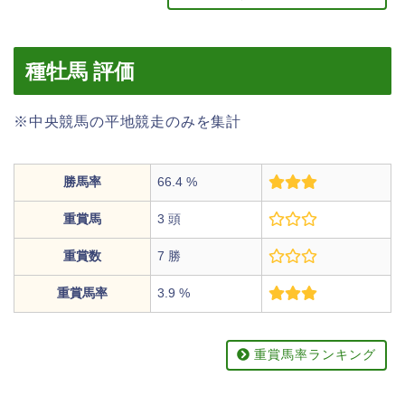
種牡馬 評価
※中央競馬の平地競走のみを集計
勝馬率
66.4 %
重賞馬
3 頭
重賞数
7 勝
重賞馬率
3.9 %
重賞馬率ランキング