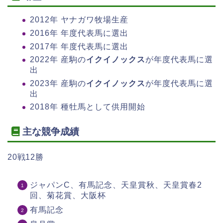
2012年 ヤナガワ牧場生産
2016年 年度代表馬に選出
2017年 年度代表馬に選出
2022年 産駒の
イクイノックス
が年度代表馬に選
出
2023年 産駒の
イクイノックス
が年度代表馬に選
出
2018年 種牡馬として供用開始
主な競争成績
20戦12勝
ジャパンC、有馬記念、天皇賞秋、天皇賞春2
回、菊花賞、大阪杯
有馬記念