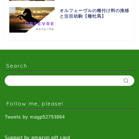
10
オルフェーヴルの種付け料の推移
と注目幼駒【種牡馬】
Search
Follow me, please!
Tweets by magp52793884
Support by amazon gift card