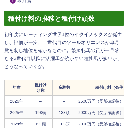
皐月賞
種付け料の推移と種付け頭数
初年度にレーティング世界1位の
イクイノックス
が誕生
し、評価が一変。二世代目の
ソールオリエンス
が皐月
賞を制し地位を確かなものに。繁殖牝馬の質が一旦落
ちる3世代目以降に活躍馬が続かない種牡馬が多いが、
どうなっていくか。
種付け
年度
産駒数
種付け料（条件）
頭数
2026年
–
–
2500万円（受胎確認後）
2025年
198頭
133頭
2000万円（受胎確認後）
2024年
191頭
165頭
2000万円（受胎確認後）