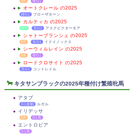
NF
母G1
オートクレール の2025
姉G1
ブローザホーン
カルティカ の2025
社F
兄G1
アスクビクターモア
シャトーブランシュ の2025
NF
兄G1
イクイノックス
シーウィルレイン の2025
NF
母G1
ロードクロサイト の2025
兄G1
コントレイル
キタサンブラックの2025年種付け繁殖牝馬
アタブ
G1産駒
ルガル
イリデッサ
NF
G1馬
エントロピア
G1馬