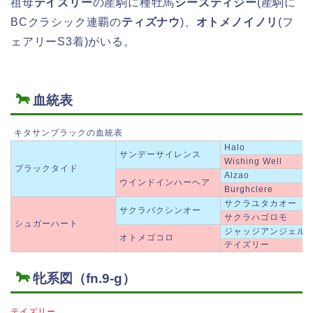
祖母
テイズリー
の産駒に種牡馬
シーズティジー
(産駒に
BCクラシック連覇の
ティズナウ
)、
オトメノイノリ
(フ
ェアリーS3着)がいる。
血統表
キタサンブラックの血統表
Halo
サンデーサイレンス
Wishing Well
ブラックタイド
Alzao
ウインドインハーヘア
Burghclere
サクラユタカオー
サクラバクシンオー
サクラハゴロモ
シュガーハート
ジャッジアンジェル
オトメゴコロ
テイズリー
牝系図（fn.9-g）
テイズリー