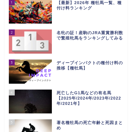
1
【最新】2026年 種牡馬一覧、種
付け料ランキング
2
名牝の証！産駒のJRA重賞勝利数
で繁殖牝馬をランキングしてみる
3
ディープインパクトの種付け料の
推移【種牡馬】
4
死亡したG1馬などの有名馬
【2025年/2024年/2023年/2022
年/2021年】
5
著名種牡馬の死亡年齢と死因まと
め