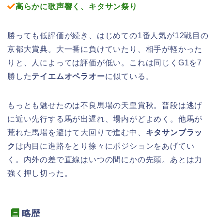
高らかに歌声響く、キタサン祭り
勝っても低評価が続き、はじめての1番人気が12戦目の
京都大賞典。大一番に負けていたり、相手が軽かった
りと、人によっては評価が低い。これは同じくG1を7
勝した
テイエムオペラオー
に似ている。
もっとも魅せたのは不良馬場の天皇賞秋。普段は逃げ
に近い先行する馬が出遅れ、場内がどよめく。他馬が
荒れた馬場を避けて大回りで進む中、
キタサンブラッ
ク
は内目に進路をとり徐々にポジションをあげてい
く。内外の差で直線はいつの間にかの先頭。あとは力
強く押し切った。
略歴