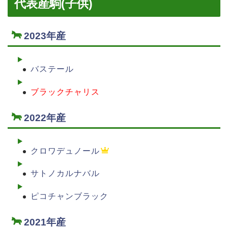
代表産駒(子供)
2023年産
バステール
ブラックチャリス
2022年産
クロワデュノール
サトノカルナバル
ピコチャンブラック
2021年産