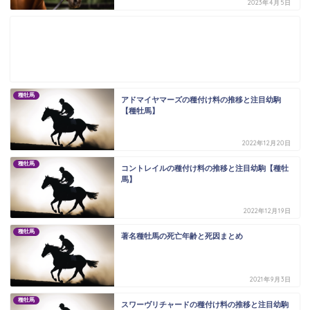
2023年4月5日
種牡馬
アドマイヤマーズの種付け料の推移と注目幼駒
【種牡馬】
2022年12月20日
種牡馬
コントレイルの種付け料の推移と注目幼駒【種牡
馬】
2022年12月19日
種牡馬
著名種牡馬の死亡年齢と死因まとめ
2021年9月3日
種牡馬
スワーヴリチャードの種付け料の推移と注目幼駒