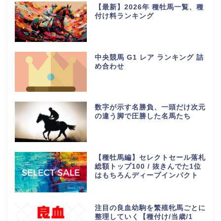
【最新】2026年 種牡馬一覧、種
付け料ランキング
中央競馬 G1 レア ランキング 詰
め合わせ
数字が示す名勝負、一頭だけ次元
の違う脚で圧勝した名馬たち
【種牡馬編】セレクトセール落札
総額トップ100 / 抜きんでた1位
はもちろんディープインパクト
注目の良血幼駒を繁殖牝馬ごとに
整理していく【種付け/当歳/1