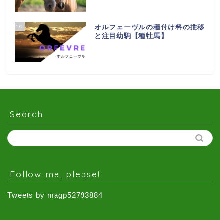
10
オルフェーヴルの種付け料の推移
と注目幼駒【種牡馬】
Search
Follow me, please!
Tweets by magp52793884