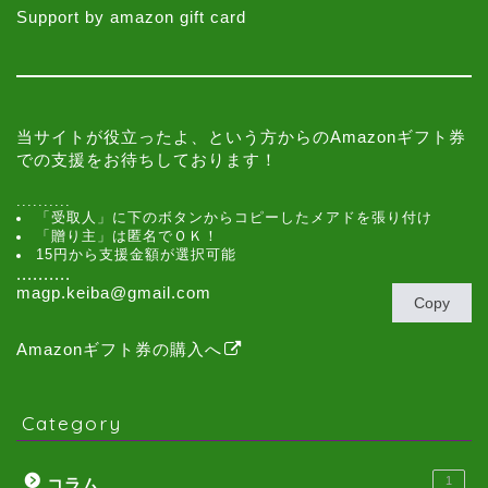
Support by amazon gift card
当サイトが役立ったよ、という方からのAmazonギフト券
での支援をお待ちしております！
..........
「受取人」に下のボタンからコピーしたメアドを張り付け
「贈り主」は匿名でＯＫ！
15円から支援金額が選択可能
..........
magp.keiba@gmail.com
Copy
Amazonギフト券の購入へ
Category
1
コラム