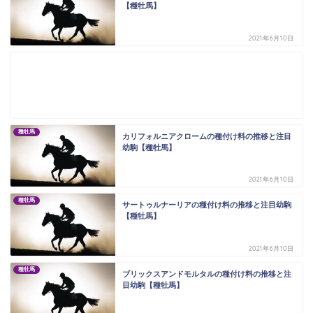
【種牡馬】
2021年6月10日
種牡馬
カリフォルニアクロームの種付け料の推移と注目
幼駒【種牡馬】
2021年6月10日
種牡馬
サートゥルナーリアの種付け料の推移と注目幼駒
【種牡馬】
2021年6月10日
種牡馬
ブリックスアンドモルタルの種付け料の推移と注
目幼駒【種牡馬】