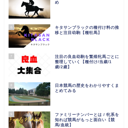
め
6
キタサンブラックの種付け料の推
移と注目幼駒【種牡馬】
7
注目の良血幼駒を繁殖牝馬ごとに
整理していく【種付け/当歳/1
歳/2歳】
8
日本競馬の歴史をわかりやすくま
とめてみる
9
ファミリーナンバーとは / 牝系を
知れば競馬がもっと面白い【競
馬/血統】