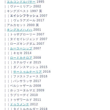
｜
エルコンドルパサー
1995
｜｜ヴァーミリアン 2002
｜キングズベスト 1997 英
｜｜
エイシンフラッシュ
2007
｜｜｜ヴェラアズール 2017
｜アルカセット 2000 英
｜
キングカメハメハ
2001
｜｜トゥザグローリー 2007
｜｜タイセイレジェンド 2007
｜｜ローズキングダム 2007
｜｜
ルーラーシップ
2007
｜｜｜キセキ 2014
｜｜
ロードカナロア
2008
｜｜｜ステルヴィオ 2015
｜｜｜ダノンスマッシュ 2015
｜｜｜
サートゥルナーリア
2016
｜｜｜ファストフォース 2016
｜｜｜パンサラッサ 2017
｜｜ベルシャザール 2008
｜｜ホッコータルマエ 2009
｜｜ラブリーデイ 2010
｜｜トゥザワールド 2011
｜｜
ドゥラメンテ
2012
｜｜｜タイトルホルダー 2018