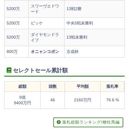
スワーヴエドワ
5200万
13戦2勝
ード
5200万
ビッケ
中央5戦未勝利
ダイヤモンドラ
5200万
13戦未勝利
イフ
800万
オニャンコポン
京成杯
セレクトセール累計額
総額
頭数
平均額
落札率
9億
46
2160万円
76.6 %
9400万円
落札総額ランキング/種牡馬編