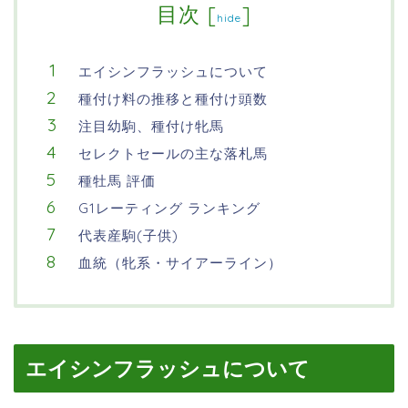
目次
[
]
hide
エイシンフラッシュについて
種付け料の推移と種付け頭数
注目幼駒、種付け牝馬
セレクトセールの主な落札馬
種牡馬 評価
G1レーティング ランキング
代表産駒(子供)
血統（牝系・サイアーライン）
エイシンフラッシュについて