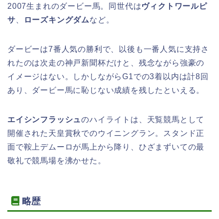
2007生まれのダービー馬。同世代は
ヴィクトワールピ
サ
、
ローズキングダム
など。
ダービーは7番人気の勝利で、以後も一番人気に支持さ
れたのは次走の神戸新聞杯だけと、残念ながら強豪の
イメージはない。しかしながらG1での3着以内は計8回
あり、ダービー馬に恥じない成績を残したといえる。
エイシンフラッシュ
のハイライトは、天覧競馬として
開催された天皇賞秋でのウイニングラン。スタンド正
面で鞍上デムーロが馬上から降り、ひざまずいての最
敬礼で競馬場を沸かせた。
略歴