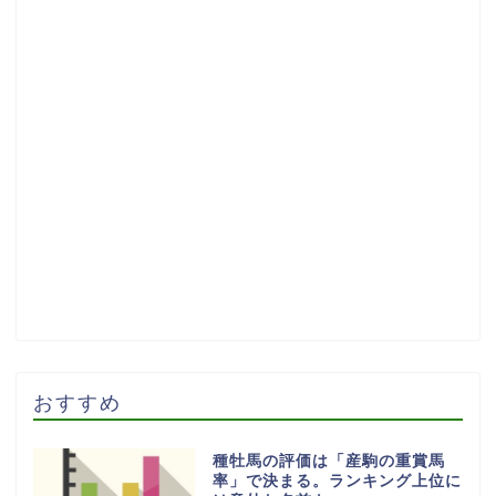
おすすめ
種牡馬の評価は「産駒の重賞馬
率」で決まる。ランキング上位に