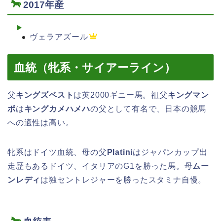
2017年産
ヴェラアズール
血統（牝系・サイアーライン）
父
キングズベスト
は英2000ギニー馬。祖父
キングマン
ボ
は
キングカメハメハ
の父として有名で、日本の競馬
への適性は高い。
牝系はドイツ血統、母の父
Platini
はジャパンカップ出
走歴もあるドイツ、イタリアのG1を勝った馬。母
ムー
ンレディ
は独セントレジャーを勝ったスタミナ自慢。