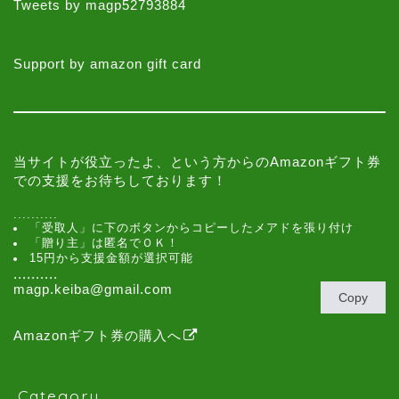
Tweets by magp52793884
Support by amazon gift card
当サイトが役立ったよ、という方からのAmazonギフト券
での支援をお待ちしております！
..........
「受取人」に下のボタンからコピーしたメアドを張り付け
「贈り主」は匿名でＯＫ！
15円から支援金額が選択可能
..........
magp.keiba@gmail.com
Copy
Amazonギフト券の購入へ
Category