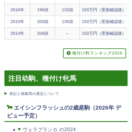
2016年
196頭
132頭
150万円（受胎確認後）
2015年
200頭
135頭
150万円（受胎確認後）
2014年
204頭
–
150万円（受胎確認後）
種付け料ランキング2026
注目幼駒、種付け牝馬
表記と掲載馬の選定について
エイシンフラッシュの2歳産駒（2026年 デ
ビュー予定）
ヴェラブランカ の2024