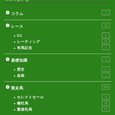
1
コラム
29
レース
G1
2
レーティング
23
有馬記念
1
4
基礎知識
歴史
2
血統
1
103
競走馬
セレクトセール
5
種牡馬
78
繁殖牝馬
22