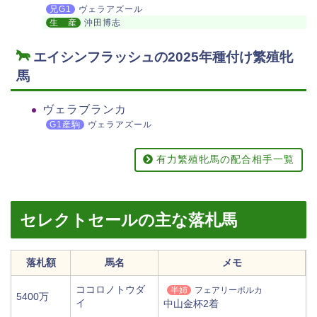
兄G1
ヴェラアズール
生 産
沖田博志
エイシンフラッシュの2025年種付け繁殖牝
馬
ヴェラブランカ
G1産駒
ヴェラアズール
有力繁殖牝馬の配合相手一覧
セレクトセールの主な落札馬
落札額
馬名
メモ
ココロノトウダ
半姉
フェアリーポルカ
5400万
イ
中山金杯2着