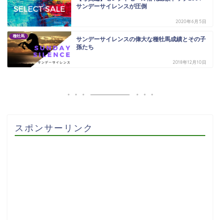
サンデーサイレンスが圧倒
2020年6月5日
種牡馬
サンデーサイレンスの偉大な種牡馬成績とその子
孫たち
2018年12月10日
スポンサーリンク